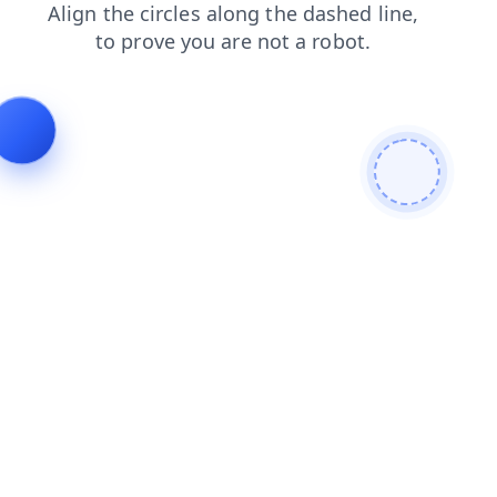
news
login
faq