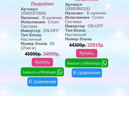
Подробнее
Артикул
10000860181
Артикул
Наличие:
В наличии
10000370505
Исполнение
Сплит
Наличие:
В наличии
Система
Исполнение
Сплит
Инвертор
ON-OFF
Система
Тип блока
Инвертор
ON-OFF
Настенный
Тип блока
Номер блока
Настенный
Номер блока
09
44300р.
32810р.
(25кв.м)
Купить
45900р.
34000р.
Купить
Заказать в Whatsapp
Заказать в Whatsapp
В сравнение
В сравнение
Dantex DM-DP071G/YBF Отзывы
Отзывы о товаре
Ещё никто не оставил отзывов.