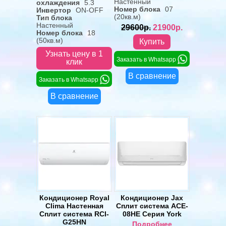
Настенный
охлаждения
5.3
Номер блока
07
Инвертор
ON-OFF
(20кв.м)
Тип блока
Настенный
29600р.
21900р.
Номер блока
18
(50кв.м)
Купить
Узнать цену в 1
Заказать в Whatsapp
клик
В сравнение
Заказать в Whatsapp
В сравнение
Кондиционер Royal
Кондиционер Jax
Clima Настенная
Сплит система ACE-
Сплит система RCI-
08HE Серия York
G25HN
Подробнее