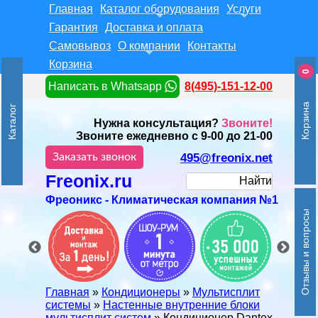
Главная
Каталог оборудования
Услуги
Гарантия
Доставка и оплата
Самовывоз
О компании
Контакты
Корзина
0
Написать в Whatsapp
8(495)-151-12-00
Корзина
Каталог
Нужна консультация?
Звоните!
Звоните ежедневно с 9-00 до 21-00
Заказать звонок
495@freonix.net
Freonix.ru
Найти
Фреоникс - Климатическая компания №1
Отзывы и вопросы
Главная
»
Кондиционеры
»
Мультисплит
системы
»
Настенные внутренние блоки
мультисплит систем
» Кондиционер Dantex