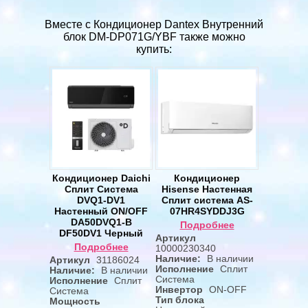
Вместе с Кондиционер Dantex Внутренний
блок DM-DP071G/YBF также можно
купить:
Кондиционер Daichi
Кондиционер
Сплит Система
Hisense Настенная
DVQ1-DV1
Сплит система AS-
Настенный ON/OFF
07HR4SYDDJ3G
DA50DVQ1-B
Подробнее
DF50DV1 Черный
Артикул
Подробнее
10000230340
Наличие:
В наличии
Артикул
31186024
Исполнение
Сплит
Наличие:
В наличии
Система
Исполнение
Сплит
Инвертор
ON-OFF
Система
Тип блока
Мощность